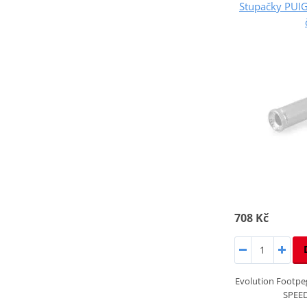
Stupačky PUI
708 Kč
Evolution Footp
SPEE