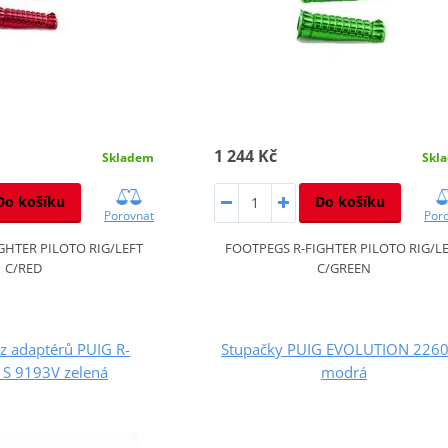
1 244 Kč
Skladem
Skl
Do košíku
Do košíku
Porovnat
Por
GHTER PILOTO RIG/LEFT
FOOTPEGS R-FIGHTER PILOTO RIG/L
C/RED
C/GREEN
z adaptérů PUIG R-
Stupačky PUIG EVOLUTION 226
 S 9193V zelená
modrá