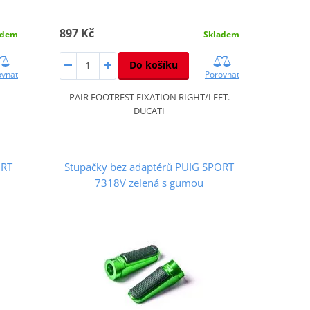
897 Kč
Skladem
adem
Do košíku
Porovnat
ovnat
PAIR FOOTREST FIXATION RIGHT/LEFT.
DUCATI
ORT
Stupačky bez adaptérů PUIG SPORT
7318V zelená s gumou