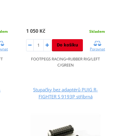
1 050 Kč
adem
Skladem
Do košíku
ovnat
Porovnat
FT
FOOTPEGS RACING+RUBBER RIG/LEFT
C/GREEN
-
Stupačky bez adaptérů PUIG R-
FIGHTER S 9193P stříbrná