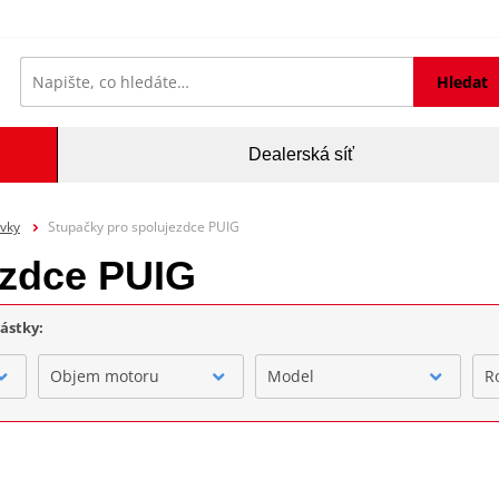
Hledat
Dealerská síť
rvky
Stupačky pro spolujezdce PUIG
ezdce PUIG
částky:
Objem motoru
Model
R