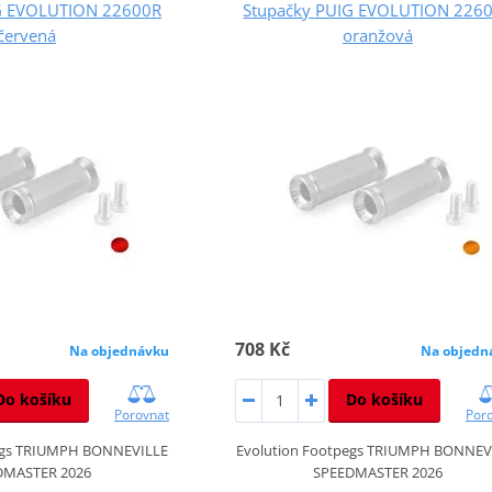
G EVOLUTION 22600R
Stupačky PUIG EVOLUTION 226
červená
oranžová
708 Kč
Na objednávku
Na objedn
Do košíku
Do košíku
Porovnat
Por
egs TRIUMPH BONNEVILLE
Evolution Footpegs TRIUMPH BONNEV
DMASTER 2026
SPEEDMASTER 2026