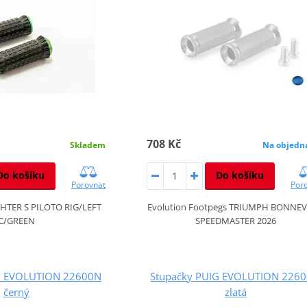
708 Kč
Skladem
Na objedn
Do košíku
Do košíku
Porovnat
Por
HTER S PILOTO RIG/LEFT
Evolution Footpegs TRIUMPH BONNEV
C/GREEN
SPEEDMASTER 2026
G EVOLUTION 22600N
Stupačky PUIG EVOLUTION 226
černý
zlatá