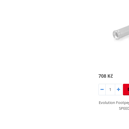
708 Kč
Evolution Footp
SPEE