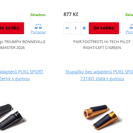
877 Kč
Skladem
Skl
Do košíku
Do košíku
Porovnat
Por
egs TRIUMPH BONNEVILLE
PAIR FOOTRESTS HI-TECH PILOT
DMASTER 2026
RIGHT/LEFT C/GREEN
 adaptérů PUIG SPORT
Stupačky bez adaptérů PUIG SP
černý s gumou
7318O zlatá s gumou