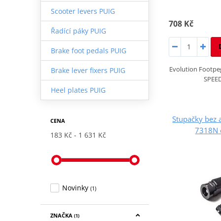
Scooter levers PUIG
708 Kč
Řadící páky PUIG
Brake foot pedals PUIG
Evolution Footp
Brake lever fixers PUIG
SPEE
Heel plates PUIG
Stupačky bez
CENA
7318N 
183 Kč
1 631 Kč
Novinky
(1)
ZNAČKA
(1)