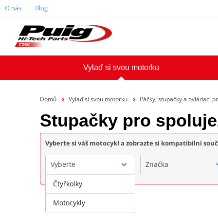
O nás
Blog
Vylaď si svou motorku
Domů
Vylaď si svou motorku
Páčky, stupačky a ovládací p
Stupačky pro spoluj
Vyberte si váš motocykl a zobrazte si kompatibilní sou
Vyberte
Značka
Čtyřkolky
Motocykly