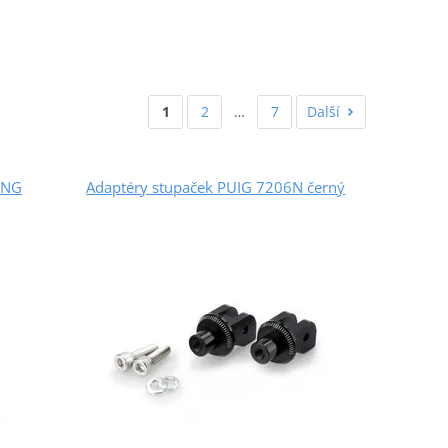
1
2
…
7
Další
ING
Adaptéry stupaček PUIG 7206N černý