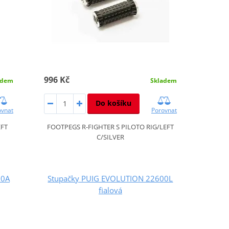
996 Kč
adem
Skladem
Do košíku
ovnat
Porovnat
EFT
FOOTPEGS R-FIGHTER S PILOTO RIG/LEFT
C/SILVER
00A
Stupačky PUIG EVOLUTION 22600L
fialová