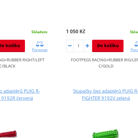
1 050 Kč
Skladem
Skl
Do košíku
Do košíku
Porovnat
Por
ING+RUBBER RIGHT/LEFT
FOOTPEGS RACING+RUBBER RIG/LE
C/BLACK
C/GOLD
z adaptérů PUIG R-
Stupačky bez adaptérů PUIG R
 9192R červená
FIGHTER 9192V zelená