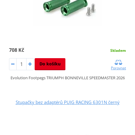
708 Kč
Skladem
Do košíku
Porovnat
Evolution Footpegs TRIUMPH BONNEVILLE SPEEDMASTER 2026
Stupačky bez adaptérů PUIG RACING 6301N černý