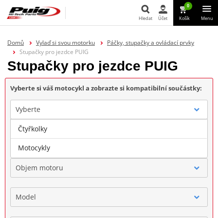
0
Hledat
Účet
Košík
Menu
Hledat
Domů
Vylaď si svou motorku
Páčky, stupačky a ovládací prvky
Stupačky pro jezdce PUIG
Stupačky pro jezdce PUIG
Vyberte si váš motocykl a zobrazte si kompatibilní součástky:
Vyberte
Čtyřkolky
Značka
Motocykly
Objem motoru
Model