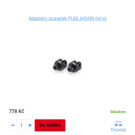
Adaptéry stupaček PUIG 6450N černý
778 Kč
Skladem
Do košíku
Porovnat