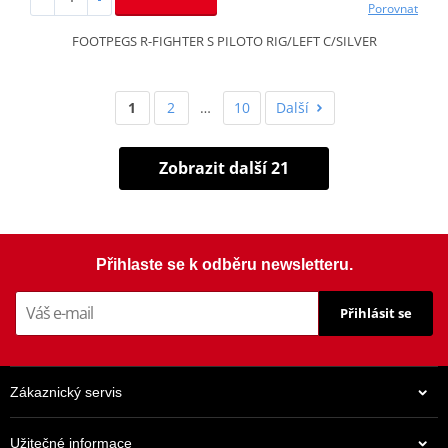
Porovnat
FOOTPEGS R-FIGHTER S PILOTO RIG/LEFT C/SILVER
1
2
…
10
Další
Zobrazit další 21
Přihlaste se k odběru newsletteru.
Přihlásit se
Zákaznický servis
Užitečné informace