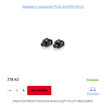
Adaptéry stupaček PUIG 6449N černý
778 Kč
Skladem
Do košíku
Porovnat
PAIR FOOTREST FIXATION RIGHT/LEFT PILOT ER6/250R/V