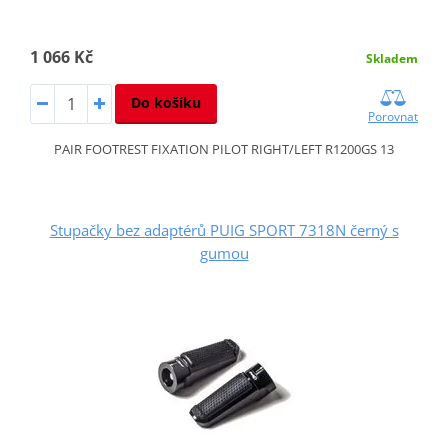
1 066 Kč
Skladem
Do košíku
Porovnat
PAIR FOOTREST FIXATION PILOT RIGHT/LEFT R1200GS 13
Stupačky bez adaptérů PUIG SPORT 7318N černý s
gumou