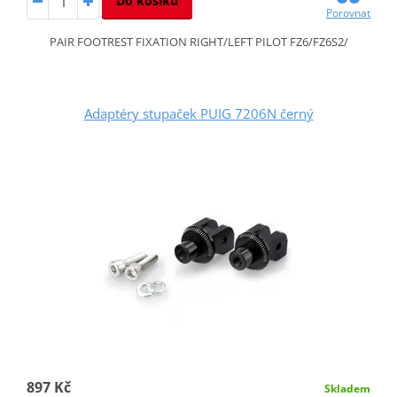
Do košíku
Porovnat
PAIR FOOTREST FIXATION RIGHT/LEFT PILOT FZ6/FZ6S2/
Adaptéry stupaček PUIG 7206N černý
897 Kč
Skladem