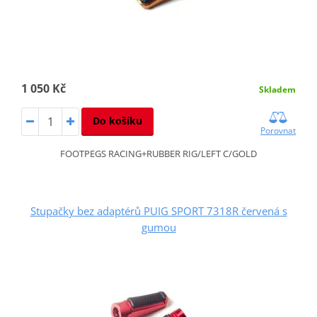
1 050 Kč
Skladem
Do košíku
Porovnat
FOOTPEGS RACING+RUBBER RIG/LEFT C/GOLD
Stupačky bez adaptérů PUIG SPORT 7318R červená s
gumou