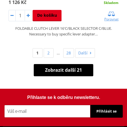
1 126 Kč
Skladem
Do košíku
Porovnat
FOLDABLE CLUTCH LEVER 16'C/BLACK SELECTOR C/BLUE.
Necessary to buy specific lever adapter…
1
2
…
28
Další
Zobrazit další 21
Přihlaste se k odběru newsletteru.
Přihlásit se