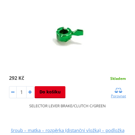
292 Kč
Skladem
Do košíku
Porovnat
SELECTOR LEVER BRAKE/CLUTCH C/GREEN
šroub – matka – rozpěrka (distanční vložka) – podložka