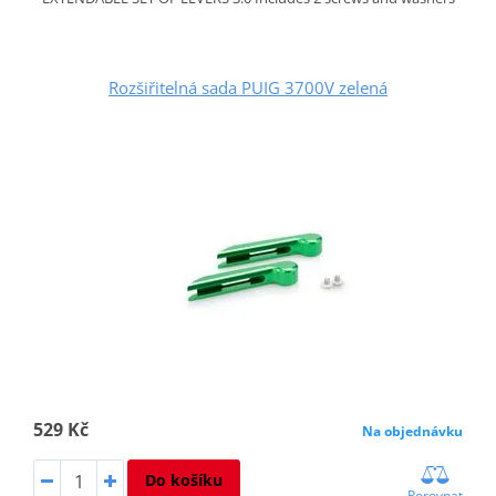
Rozšiřitelná sada PUIG 3700V zelená
529 Kč
Na objednávku
Do košíku
Porovnat