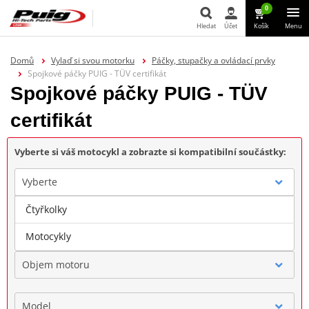
0
Hledat
Účet
Košík
Menu
Hledat
Domů
Vylaď si svou motorku
Páčky, stupačky a ovládací prvky
Spojkové páčky PUIG - TÜV certifikát
Spojkové páčky PUIG - TÜV
certifikát
Vyberte si váš motocykl a zobrazte si kompatibilní součástky:
Vyberte
Čtyřkolky
Značka
Motocykly
Objem motoru
Model