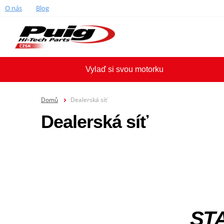
O nás
Blog
Vylaď si svou motorku
Domů
Dealerská síť
Dealerská síť
ST