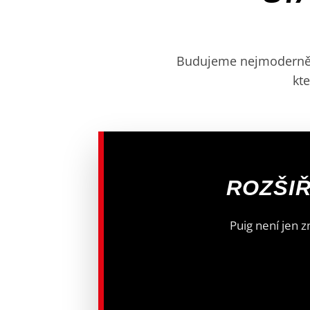
Budujeme nejmodernějš
kte
ROZŠIŘ
Puig není jen z