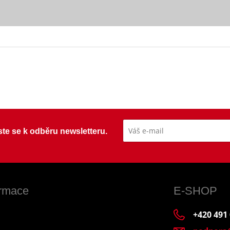
ste se k odběru newsletteru.
ormace
E-SHOP
+420 491