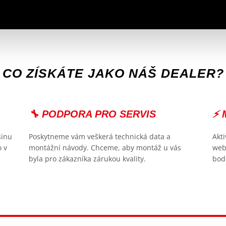
CO ZÍSKÁTE JAKO NÁŠ DEALER?
🔧 PODPORA PRO SERVIS
⚡ 
šinu
Poskytneme vám veškerá technická data a
Akt
o v
montážní návody. Chceme, aby montáž u vás
web
byla pro zákazníka zárukou kvality.
bod