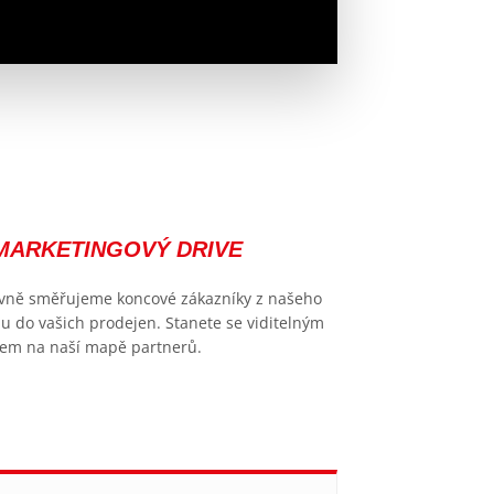
MARKETINGOVÝ DRIVE
ivně směřujeme koncové zákazníky z našeho
u do vašich prodejen. Stanete se viditelným
em na naší mapě partnerů.