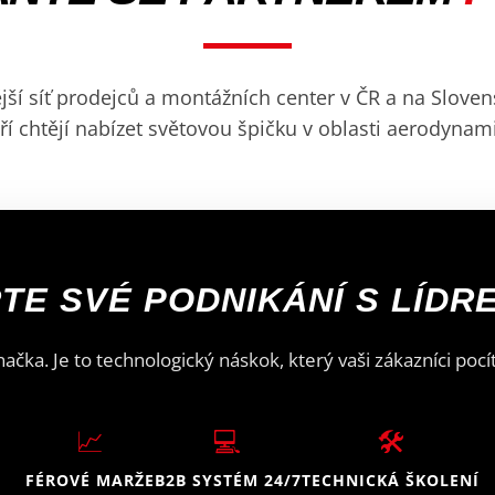
í síť prodejců a montážních center v ČR a na Sloven
ří chtějí nabízet světovou špičku v oblasti aerodynam
TE SVÉ PODNIKÁNÍ S LÍDR
načka. Je to technologický náskok, který vaši zákazníci pocítí
📈
💻
🛠️
FÉROVÉ MARŽE
B2B SYSTÉM 24/7
TECHNICKÁ ŠKOLENÍ