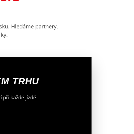
sku. Hledáme partnery,
iky.
EM TRHU
 při každé jízdě.