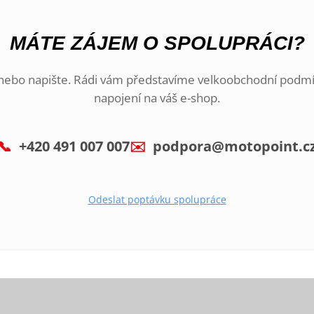
MÁTE ZÁJEM O SPOLUPRÁCI?
nebo napište. Rádi vám představíme velkoobchodní podm
napojení na váš e-shop.
📞
+420 491 007 007
✉️
podpora@motopoint.c
Odeslat poptávku spolupráce