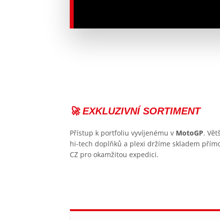
🚀 EXKLUZIVNÍ SORTIMENT
Přístup k portfoliu vyvíjenému v
MotoGP
. Vět
hi-tech doplňků a plexi držíme skladem přím
CZ pro okamžitou expedici.