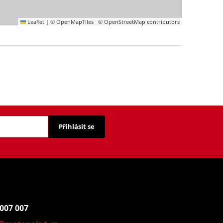
Leaflet
|
© OpenMapTiles
© OpenStreetMap contributors
Přihlásit se
 007 007