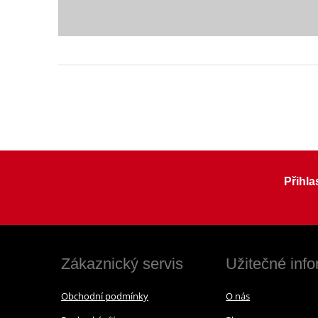
Přihla
Zákaznický servis
Užitečné inf
Obchodní podmínky
O nás