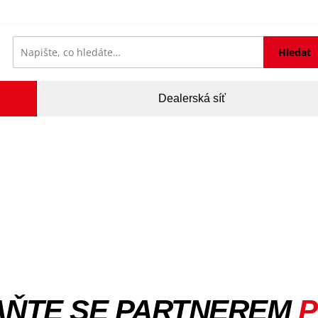
Hledat
Dealerská síť
AŇTE SE PARTNEREM
P