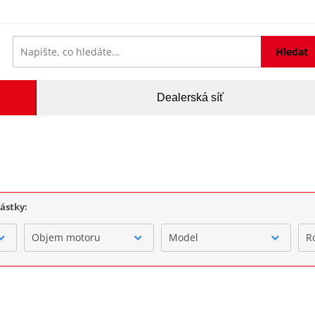
Hledat
Dealerská síť
částky:
Objem motoru
Model
R