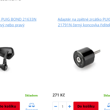
ko PUIG BOND 21633N
Adaptér na zpětné zrcátko PUI
evý nebo pravý
21791N černý koncovka řidíte
271 Kč
Skladem
Skl
Do košíku
Do košíku
Porovnat
Por