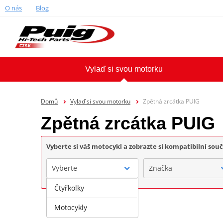
O nás
Blog
Vylaď si svou motorku
Domů
Vylaď si svou motorku
Zpětná zrcátka PUIG
Zpětná zrcátka PUIG
Vyberte si váš motocykl a zobrazte si kompatibilní sou
Vyberte
Značka
Čtyřkolky
Motocykly