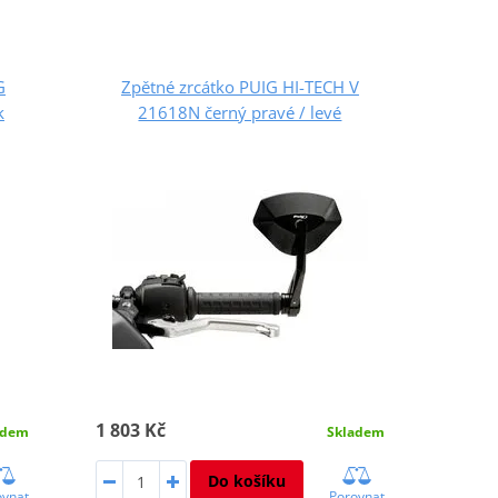
G
Zpětné zrcátko PUIG HI-TECH V
k
21618N černý pravé / levé
1 803 Kč
adem
Skladem
Do košíku
ovnat
Porovnat