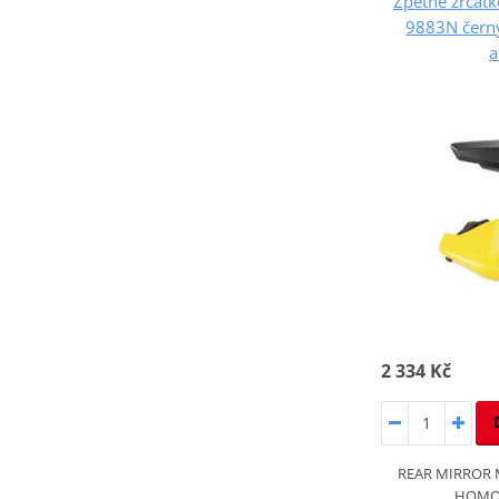
Zpětné zrcá
9883N černý
a
2 334 Kč
REAR MIRROR
HOMOL