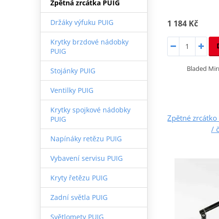
Zpětná zrcátka PUIG
Držáky výfuku PUIG
1 184 Kč
Krytky brzdové nádobky
PUIG
Bladed Mi
Stojánky PUIG
Ventilky PUIG
Krytky spojkové nádobky
Zpětné zrcátk
PUIG
/ 
Napínáky retězu PUIG
Vybavení servisu PUIG
Kryty řetězu PUIG
Zadní světla PUIG
Světlomety PUIG