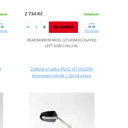
2 734 Kč
adem
Skladem
Do košíku
ovnat
Porovnat
REAR MIRROR MOD. GT HOMOLOGATED
LEFT SIDE C/ALU-AL
D
Zpětné zrcátko PUIG GT 002DN
eloxovaný hliník / černá pravý