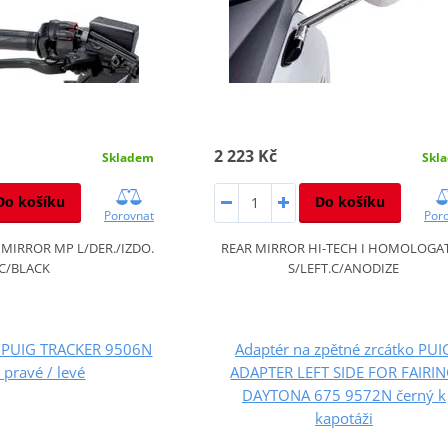
2 223 Kč
Skladem
Skl
Do košíku
Do košíku
Porovnat
Por
MIRROR MP L/DER./IZDO.
REAR MIRROR HI-TECH I HOMOLOGA
C/BLACK
S/LEFT.C/ANODIZE
o PUIG TRACKER 9506N
Adaptér na zpětné zrcátko PUI
 pravé / levé
ADAPTER LEFT SIDE FOR FAIRI
DAYTONA 675 9572N černý k
kapotáži