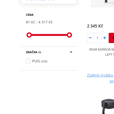
CENA
81 Kč
4 317 Kč
2 345 Kč
REAR MIRROR 
ZNAČKA
(1)
LEFT 
PUIG
(220)
Zpětné zrcátk
pr