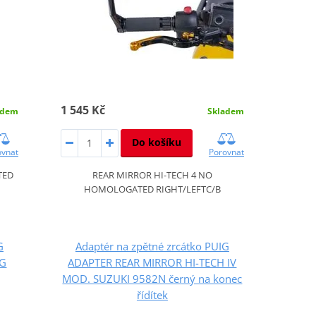
1 545 Kč
adem
Skladem
Do košíku
ovnat
Porovnat
TED
REAR MIRROR HI-TECH 4 NO
HOMOLOGATED RIGHT/LEFTC/B
G
Adaptér na zpětné zrcátko PUIG
NG
ADAPTER REAR MIRROR HI-TECH IV
MOD. SUZUKI 9582N černý na konec
řídítek