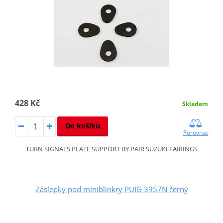
428 Kč
Skladem
Do košíku
Porovnat
TURN SIGNALS PLATE SUPPORT BY PAIR SUZUKI FAIRINGS
Záslepky pod miniblinkry PUIG 3957N černý