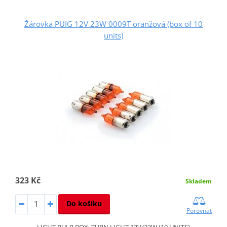
Žárovka PUIG 12V 23W 0009T oranžová (box of 10
units)
323 Kč
Skladem
Do košíku
Porovnat
LIGHT BULB BOX. TURN LIGHT 12V/23W (10 UNITS)