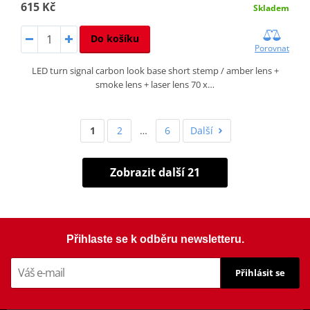
615 Kč
Skladem
Do košíku
Porovnat
LED turn signal carbon look base short stemp / amber lens +
smoke lens + laser lens 70 x…
1
2
…
6
Další
Zobrazit další 21
Přihlaste se k odběru newsletteru.
Přihlásit se