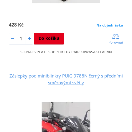
428 Kč
Na objednávku
Do košíku
Porovnat
SIGNALS PLATE SUPPORT BY PAIR KAWASAKI FAIRIN
Záslepky pod miniblinkry PUIG 9788N černý s předními
směrovými světly