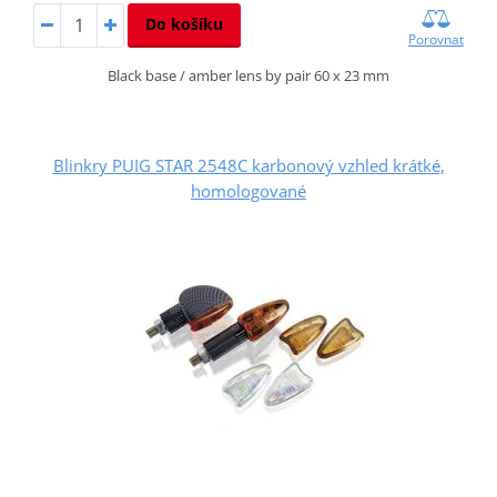
Do košíku
Porovnat
Black base / amber lens by pair 60 x 23 mm
Blinkry PUIG STAR 2548C karbonový vzhled krátké,
homologované