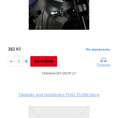
382 Kč
Na objednávku
Do košíku
Porovnat
YAMAHA MT-09/SP 21'
Záslepky pod miniblinkry PUIG 3528N černý