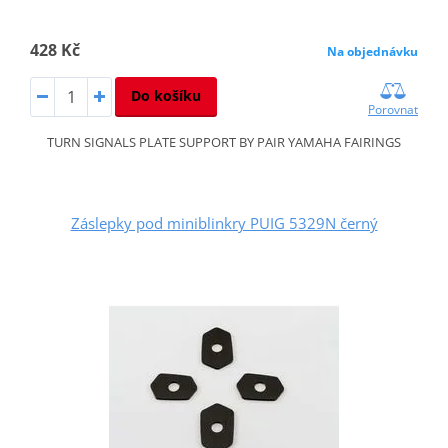
428 Kč
Na objednávku
Do košíku
Porovnat
TURN SIGNALS PLATE SUPPORT BY PAIR YAMAHA FAIRINGS
Záslepky pod miniblinkry PUIG 5329N černý