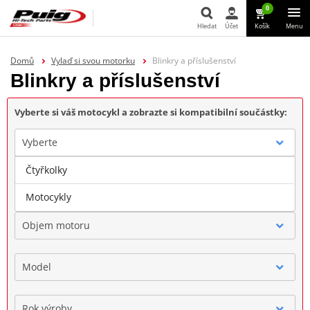
0
Hledat
Účet
Košík
Menu
Hledat
Domů
Vylaď si svou motorku
Blinkry a příslušenství
Blinkry a příslušenství
Vyberte si váš motocykl a zobrazte si kompatibilní součástky:
Vyberte
Čtyřkolky
Značka
Motocykly
Objem motoru
Model
Rok výroby