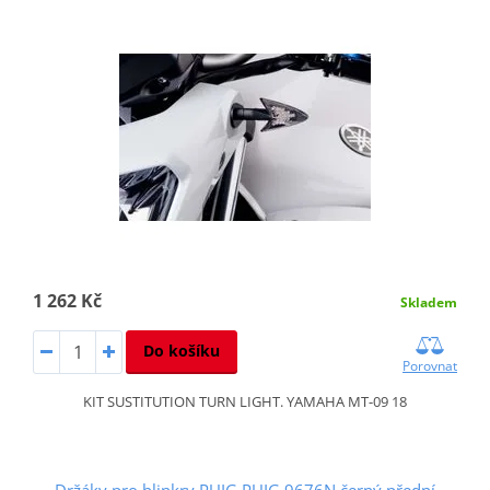
1 262 Kč
Skladem
Do košíku
Porovnat
KIT SUSTITUTION TURN LIGHT. YAMAHA MT-09 18
Držáky pro blinkry PUIG PUIG 9676N černý přední