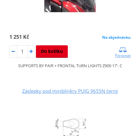
1 251 Kč
Na objednávku
Do košíku
Porovnat
SUPPORTS BY PAIR + FRONTAL TURN LIGHTS Z900 17'- C
Záslepky pod miniblinkry PUIG 9655N černý