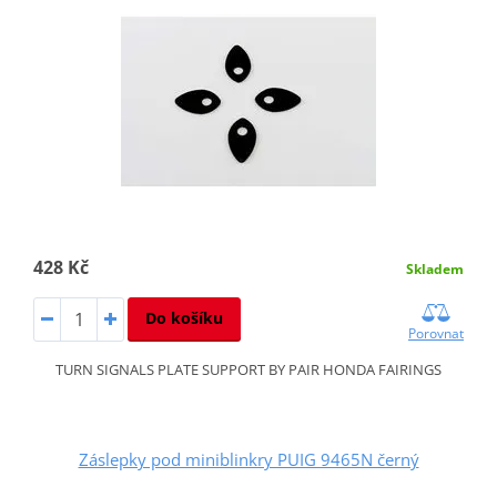
428 Kč
Skladem
Do košíku
Porovnat
TURN SIGNALS PLATE SUPPORT BY PAIR HONDA FAIRINGS
Záslepky pod miniblinkry PUIG 9465N černý