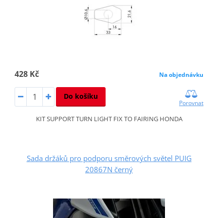
428 Kč
Na objednávku
Do košíku
Porovnat
KIT SUPPORT TURN LIGHT FIX TO FAIRING HONDA
Sada držáků pro podporu směrových světel PUIG
20867N černý