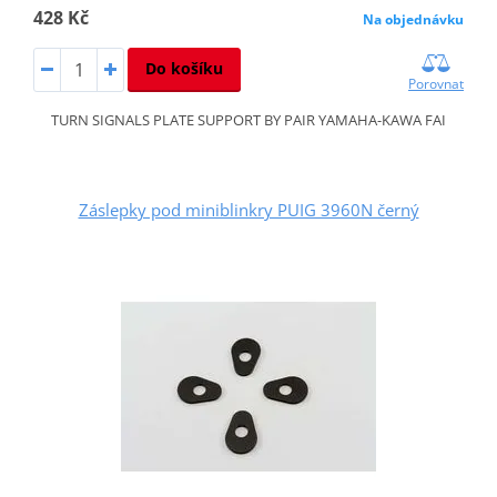
428 Kč
Na objednávku
Do košíku
Porovnat
TURN SIGNALS PLATE SUPPORT BY PAIR YAMAHA-KAWA FAI
Záslepky pod miniblinkry PUIG 3960N černý