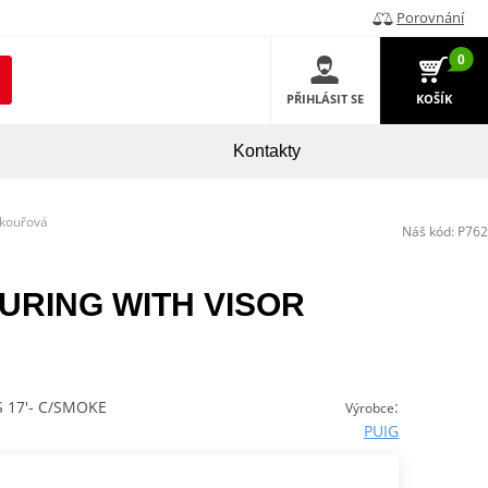
Porovnání
0
PŘIHLÁSIT SE
KOŠÍK
Kontakty
 kouřová
Náš kód:
P762
TOURING WITH VISOR
 17'- C/SMOKE
:
Výrobce
PUIG