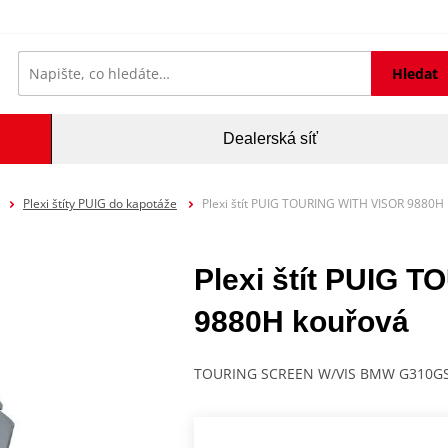
Hledat
Dealerská síť
Plexi štíty PUIG do kapotáže
Plexi štít PUIG TOURING WITH VISOR 9880H
Plexi štít PUIG 
9880H kouřová
TOURING SCREEN W/VIS BMW G310GS