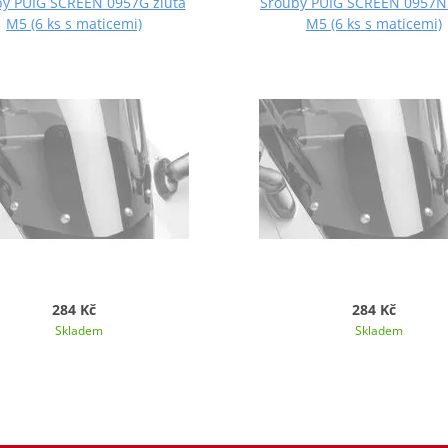
y PUIG SCREEN 0957G žlutá
Šrouby PUIG SCREEN 0957N
M5 (6 ks s maticemi)
M5 (6 ks s maticemi)
284 Kč
284 Kč
Skladem
Skladem