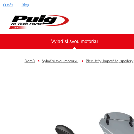
O nás
Blog
Vylaď si svou motorku
Domů
Vylaď si svou motorku
Plexi štíty, kapotáže, spoilery