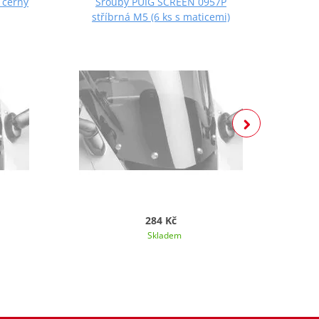
 černý
Šrouby PUIG SCREEN 0957P
Š
stříbrná M5 (6 ks s maticemi)
če
284 Kč
Skladem