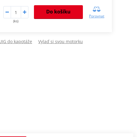
Do košíku
Porovnat
(ks)
PUIG do kapotáže
Vylaď si svou motorku