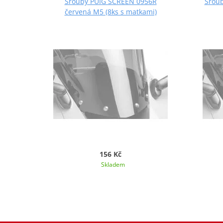
Šrouby PUIG SCREEN 0956R
Šroub
červená M5 (8ks s matkami)
156 Kč
Skladem