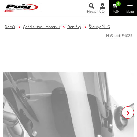
0
Hledat
Účet
Košík
Menu
Hledat
Domů
Vylaď si svou motorku
Doplňky
Šrouby PUIG
Náš kód:
P4023