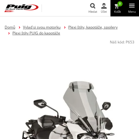
0
Hledat
Účet
Košík
Menu
Hledat
Domů
Vylaď si svou motorku
Plexi štíty, kapotáže, spoilery
Plexi štíty PUIG do kapotáže
Náš kód:
P653