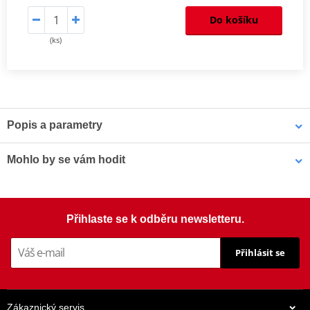
Do košíku
(ks)
Popis a parametry
Homologation
PDF
Mohlo by se vám hodit
Šrouby PUIG SCREEN 0956R červená M5 (8ks s matkami)
Přihlaste se k odběru newsletteru.
Přihlásit se
Zákaznický servis