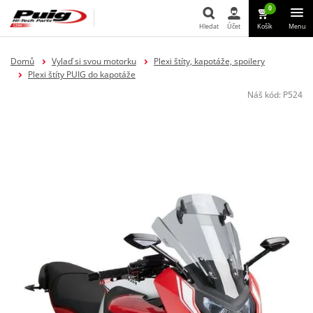
0
Hledat
Účet
Košík
Menu
Hledat
Domů
Vylaď si svou motorku
Plexi štíty, kapotáže, spoilery
Plexi štíty PUIG do kapotáže
Náš kód:
P524