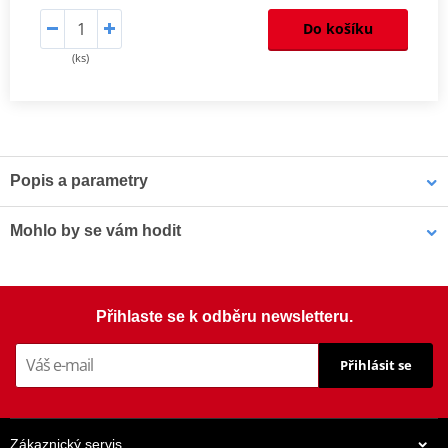
Do košíku
(ks)
Popis a parametry
Homologation
PDF
Mohlo by se vám hodit
Šrouby PUIG SCREEN 0956R červená M5 (8ks s matkami)
Přihlaste se k odběru newsletteru.
Přihlásit se
Zákaznický servis