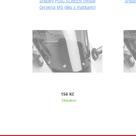
Šrouby PUIG SCREEN 0956R
Šroub
červená M5 (8ks s matkami)
156 Kč
Skladem