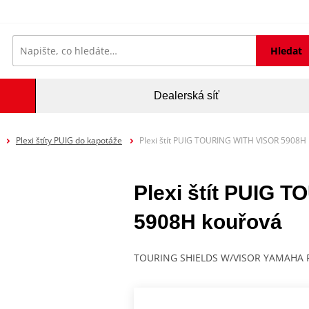
Hledat
Dealerská síť
Plexi štíty PUIG do kapotáže
Plexi štít PUIG TOURING WITH VISOR 5908H
Plexi štít PUIG 
5908H kouřová
TOURING SHIELDS W/VISOR YAMAHA FZ