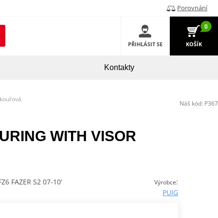
Porovnání
0
PŘIHLÁSIT SE
KOŠÍK
Kontakty
 kouřová
Náš kód:
P367
TOURING WITH VISOR
6 FAZER S2 07-10'
:
Výrobce
PUIG