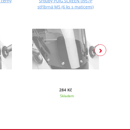
 černý
Šrouby PUIG SCREEN 0957P
Š
stříbrná M5 (6 ks s maticemi)
če
284 Kč
Skladem