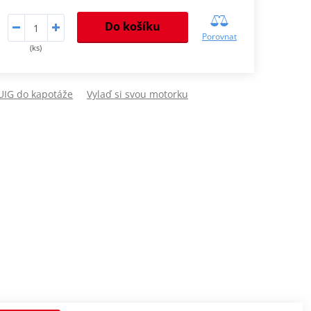
Do košíku
Porovnat
(ks)
PUIG do kapotáže
Vylaď si svou motorku