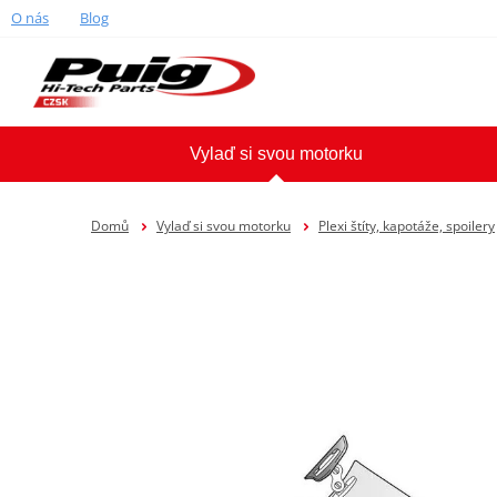
O nás
Blog
Vylaď si svou motorku
Domů
Vylaď si svou motorku
Plexi štíty, kapotáže, spoilery