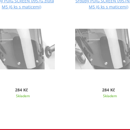
y PUIG SCREEN 0957G žlutá
Šrouby PUIG SCREEN 0957N
M5 (6 ks s maticemi)
M5 (6 ks s maticemi)
284 Kč
284 Kč
Skladem
Skladem