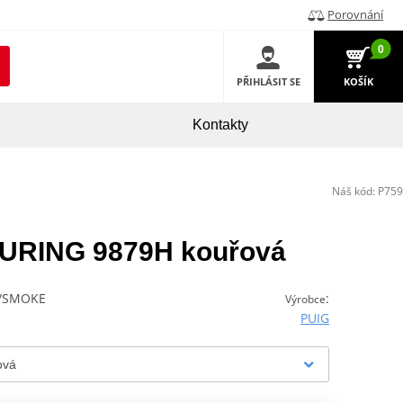
Porovnání
0
PŘIHLÁSIT SE
KOŠÍK
Kontakty
Náš kód:
P759
TOURING 9879H kouřová
C/SMOKE
:
Výrobce
PUIG