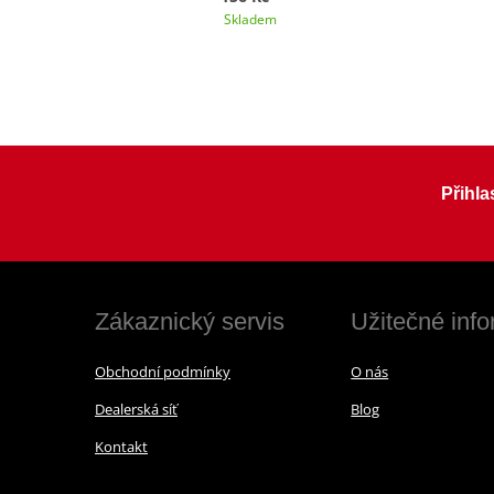
Skladem
Přihla
Zákaznický servis
Užitečné inf
Obchodní podmínky
O nás
Dealerská síť
Blog
Kontakt