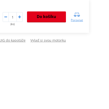
Do košíku
Porovnat
(ks)
PUIG do kapotáže
Vylaď si svou motorku