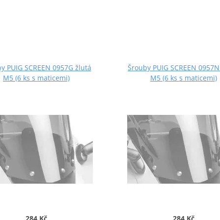
y PUIG SCREEN 0957G žlutá
Šrouby PUIG SCREEN 0957N
M5 (6 ks s maticemi)
M5 (6 ks s maticemi)
284 Kč
284 Kč