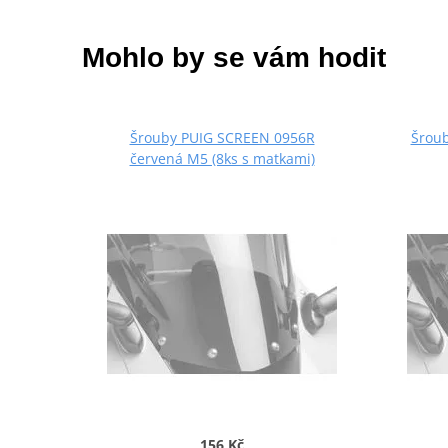
Mohlo by se vám hodit
Šrouby PUIG SCREEN 0956R
Šroub
červená M5 (8ks s matkami)
156 Kč