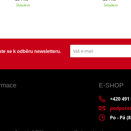
Skladem
Skladem
ste se k odběru newsletteru.
ormace
E-SHOP
+420 491
podpora
Po - Pá (8