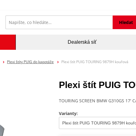
Hledat
Dealerská síť
Plexi štíty PUIG do kapotáže
Plexi štít PUIG TOURING 9879H kouřová
Plexi štít PUIG 
TOURING SCREEN BMW G310GS 17' 
Varianty: