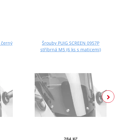
 černý
Šrouby PUIG SCREEN 0957P
Š
stříbrná M5 (6 ks s maticemi)
če
284 Kč