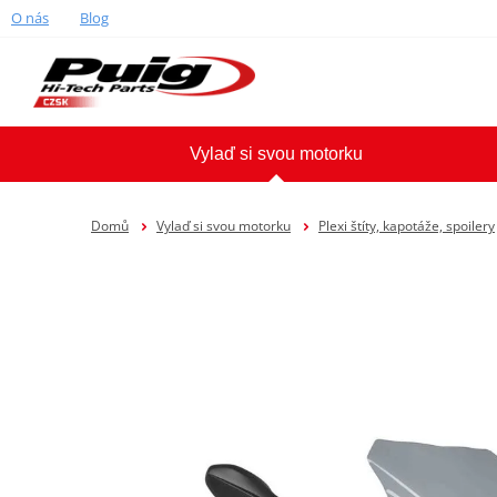
O nás
Blog
Vylaď si svou motorku
Domů
Vylaď si svou motorku
Plexi štíty, kapotáže, spoilery