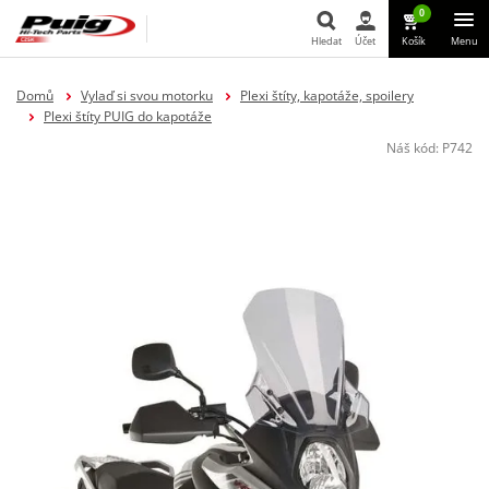
0
Hledat
Účet
Košík
Menu
Hledat
Domů
Vylaď si svou motorku
Plexi štíty, kapotáže, spoilery
Plexi štíty PUIG do kapotáže
Náš kód:
P742