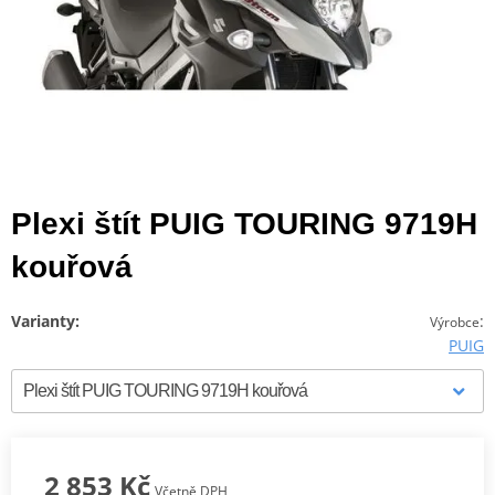
Plexi štít PUIG TOURING 9719H
kouřová
Varianty:
:
Výrobce
PUIG
2 853 Kč
Včetně DPH