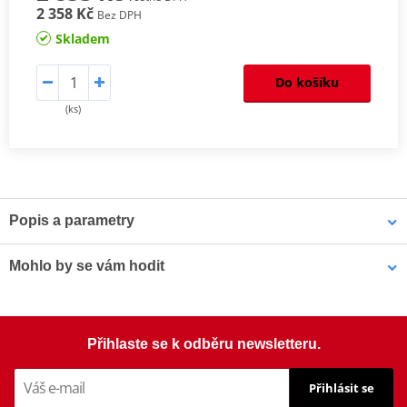
2 358 Kč
Bez DPH
Skladem
Do košíku
(ks)
Popis a parametry
Homologation
PDF
Mohlo by se vám hodit
Aerodynamic test
PDF
Mounting instruction
PDF
Comparative test
PDF
Šrouby PUIG SCREEN 0956R červená M5 (8ks s matkami)
Přihlaste se k odběru newsletteru.
Přihlásit se