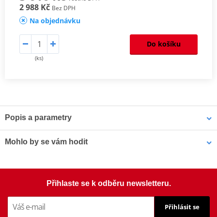
2 988 Kč
Bez DPH
Na objednávku
Do košíku
(ks)
Popis a parametry
Homologation
PDF
Mohlo by se vám hodit
Aerodynamic test
PDF
Comparative test
PDF
Mounting instruction
PDF
Šrouby PUIG SCREEN 0956R červená M5 (8ks s matkami)
Přihlaste se k odběru newsletteru.
Přihlásit se