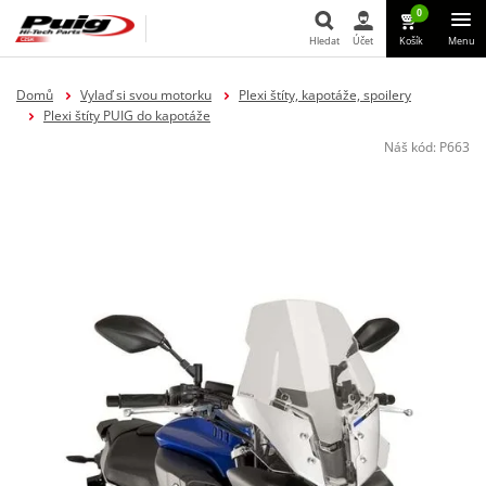
0
Hledat
Účet
Košík
Menu
Hledat
Domů
Vylaď si svou motorku
Plexi štíty, kapotáže, spoilery
Plexi štíty PUIG do kapotáže
Náš kód:
P663