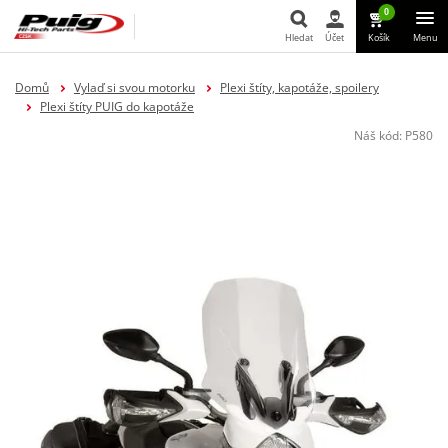
0
Hledat
Účet
Košík
Menu
Hledat
Domů
Vylaď si svou motorku
Plexi štíty, kapotáže, spoilery
Plexi štíty PUIG do kapotáže
Náš kód:
P580