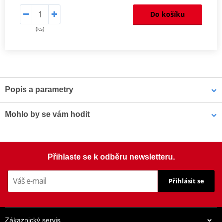
Do košíku
(ks)
Popis a parametry
Homologation
PDF
Mohlo by se vám hodit
Šrouby PUIG SCREEN 0956R červená M5 (8ks s matkami)
Přihlaste se k odběru newsletteru.
Přihlásit se
Zákaznický servis