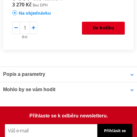
3 270 Kč
Bez DPH
Na objednávku
Do košíku
(ks)
Popis a parametry
Homologation
PDF
Mohlo by se vám hodit
Šrouby PUIG SCREEN 0956R červená M5 (8ks s matkami)
Přihlaste se k odběru newsletteru.
Přihlásit se