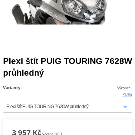
Plexi štít PUIG TOURING 7628W
průhledný
Varianty:
:
Výrobce
PUIG
3 957 Kč
Včetně DPH