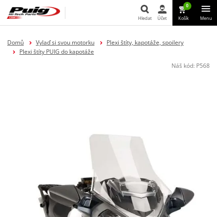
0
Hledat
Účet
Košík
Menu
Hledat
Domů
Vylaď si svou motorku
Plexi štíty, kapotáže, spoilery
Plexi štíty PUIG do kapotáže
Náš kód:
P568