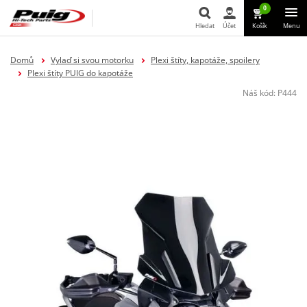
0
Hledat
Účet
Košík
Menu
Hledat
Domů
Vylaď si svou motorku
Plexi štíty, kapotáže, spoilery
Plexi štíty PUIG do kapotáže
Náš kód:
P444