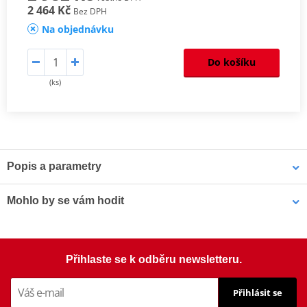
2 464 Kč
Bez DPH
Na objednávku
Do košíku
(ks)
Popis a parametry
Homologation
PDF
Mohlo by se vám hodit
Aerodynamic test
PDF
Comparative test
PDF
Mounting instruction
PDF
Šrouby PUIG SCREEN 0956R červená M5 (8ks s matkami)
Přihlaste se k odběru newsletteru.
Přihlásit se