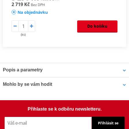
2 719 Kč
Bez DPH
Na objednávku
Do košíku
(ks)
Popis a parametry
Homologation
PDF
Mohlo by se vám hodit
Šrouby PUIG SCREEN 0956R červená M5 (8ks s matkami)
Přihlaste se k odběru newsletteru.
Přihlásit se