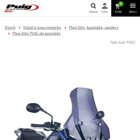
0
Hledat
Účet
Košík
Menu
Hledat
Domů
Vylaď si svou motorku
Plexi štíty, kapotáže, spoilery
Plexi štíty PUIG do kapotáže
Náš kód:
P402