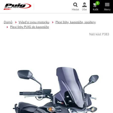
0
Hledat
Účet
Košík
Menu
Hledat
Domů
Vylaď si svou motorku
Plexi štíty, kapotáže, spoilery
Plexi štíty PUIG do kapotáže
Náš kód:
P383