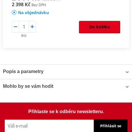
2 398 Kč
Bez DPH
Na objednávku
Do košíku
(ks)
Popis a parametry
Homologation
PDF
Mohlo by se vám hodit
Šrouby PUIG SCREEN 0956R červená M5 (8ks s matkami)
Přihlaste se k odběru newsletteru.
Přihlásit se