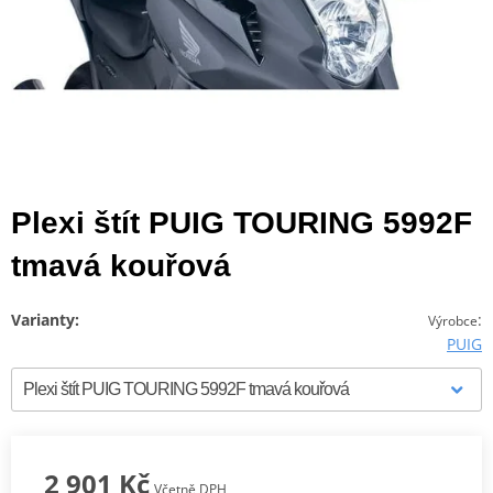
Plexi štít PUIG TOURING 5992F
tmavá kouřová
Varianty:
:
Výrobce
PUIG
2 901 Kč
Včetně DPH