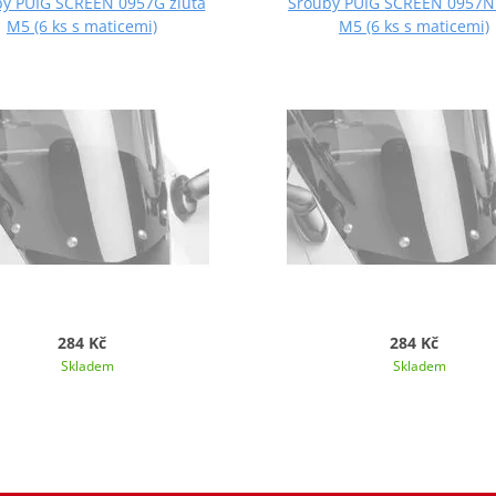
y PUIG SCREEN 0957G žlutá
Šrouby PUIG SCREEN 0957N
M5 (6 ks s maticemi)
M5 (6 ks s maticemi)
284 Kč
284 Kč
Skladem
Skladem