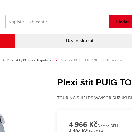
Hledat
Dealerská síť
Plexi štíty PUIG do kapotáže
Plexi štít PUIG TOURING 5883H kouřová
Plexi štít PUIG 
TOURING SHIELDS W/VISOR SUZUKI D
4 966 Kč
Včetně DPH
4 104 Kč
Bez DPH