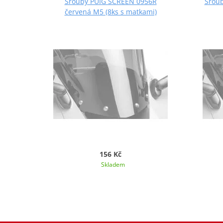
Šrouby PUIG SCREEN 0956R
Šroub
červená M5 (8ks s matkami)
156 Kč
Skladem