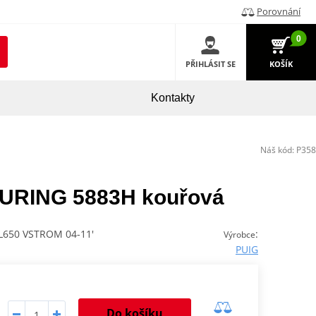
Porovnání
0
PŘIHLÁSIT SE
KOŠÍK
Kontakty
Náš kód:
P358
TOURING 5883H kouřová
L650 VSTROM 04-11'
:
Výrobce
PUIG
Do košíku