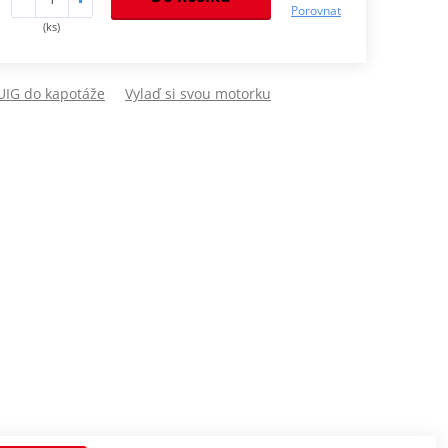
Porovnat
(ks)
PUIG do kapotáže
Vylaď si svou motorku