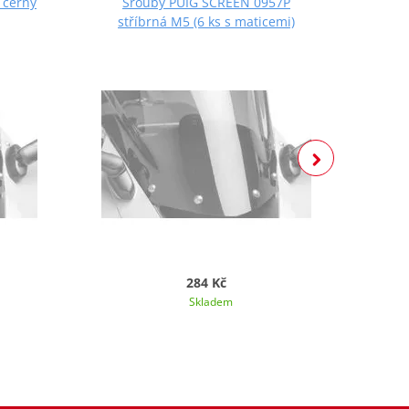
 černý
Šrouby PUIG SCREEN 0957P
Š
stříbrná M5 (6 ks s maticemi)
če
284 Kč
Skladem