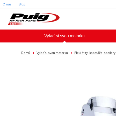
O nás
Blog
Vylaď si svou motorku
Domů
Vylaď si svou motorku
Plexi štíty, kapotáže, spoilery