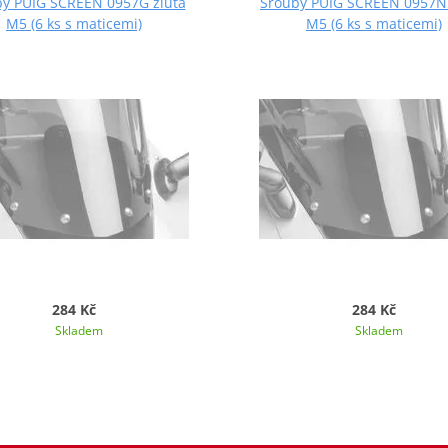
y PUIG SCREEN 0957G žlutá
Šrouby PUIG SCREEN 0957N
M5 (6 ks s maticemi)
M5 (6 ks s maticemi)
284 Kč
284 Kč
Skladem
Skladem