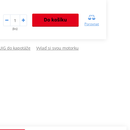
Do košíku
Porovnat
(ks)
PUIG do kapotáže
Vylaď si svou motorku