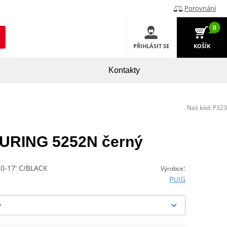
Porovnání
0
PŘIHLÁSIT SE
KOŠÍK
Kontakty
Náš kód:
P323
TOURING 5252N černý
-17' C/BLACK
:
Výrobce
PUIG