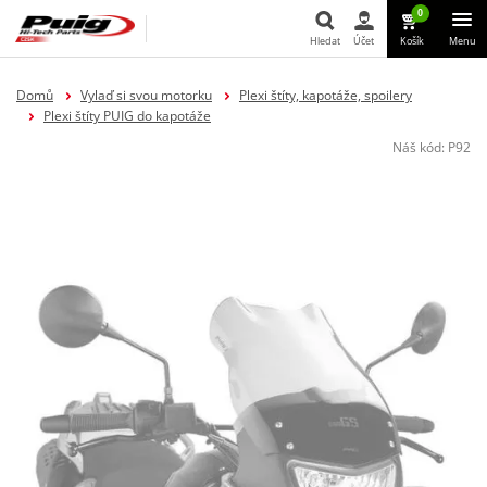
0
Hledat
Účet
Košík
Menu
Hledat
Domů
Vylaď si svou motorku
Plexi štíty, kapotáže, spoilery
Plexi štíty PUIG do kapotáže
Náš kód:
P92