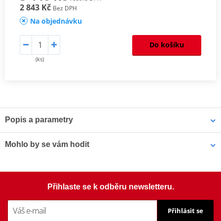
2 843 Kč
Bez DPH
Na objednávku
Do košíku
(ks)
Popis a parametry
Homologation
PDF
Mohlo by se vám hodit
Šrouby PUIG SCREEN 0956R červená M5 (8ks s matkami)
Přihlaste se k odběru newsletteru.
Přihlásit se