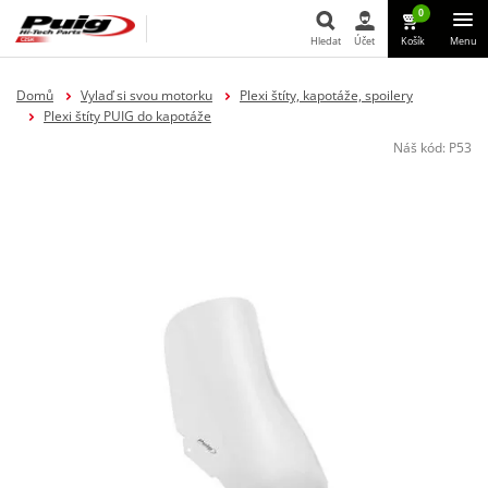
0
Hledat
Účet
Košík
Menu
Hledat
Domů
Vylaď si svou motorku
Plexi štíty, kapotáže, spoilery
Plexi štíty PUIG do kapotáže
Náš kód:
P53