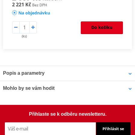
2 221 Kč
Bez DPH
Na objednávku
Do košíku
(ks)
Popis a parametry
Homologation
PDF
Mohlo by se vám hodit
Šrouby PUIG SCREEN 0956R červená M5 (8ks s matkami)
Přihlaste se k odběru newsletteru.
Přihlásit se