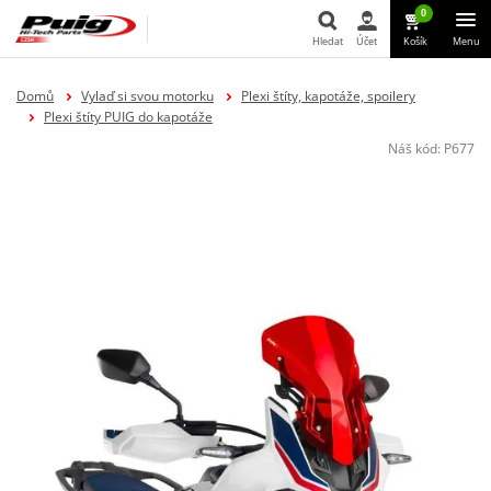
0
Hledat
Účet
Košík
Menu
Hledat
Domů
Vylaď si svou motorku
Plexi štíty, kapotáže, spoilery
Plexi štíty PUIG do kapotáže
Náš kód:
P677