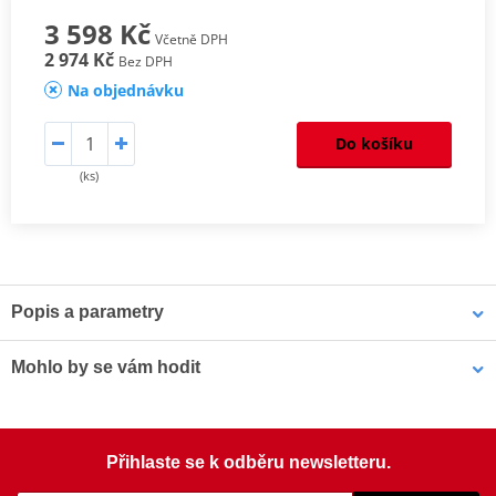
3 598 Kč
Včetně DPH
2 974 Kč
Bez DPH
Na objednávku
Do košíku
(ks)
Popis a parametry
Homologation
PDF
Mohlo by se vám hodit
Šrouby PUIG SCREEN 0956R červená M5 (8ks s matkami)
Přihlaste se k odběru newsletteru.