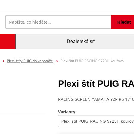
Hledat
Dealerská síť
Plexi štíty PUIG do kapotáže
Plexi štít PUIG RACING 9723H kouřová
Plexi štít PUIG 
RACING SCREEN YAMAHA YZF-R6 17'
Varianty: