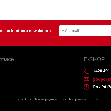
ste se k odběru newsletteru.
ormace
E-SHOP
+420 491
podpora
Po - Pá (8
Copyright © 2026 www.puigmoto.cz
Všechna práva vyhrazena