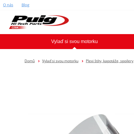
O nás
Blog
Vylaď si svou motorku
Domů
Vylaď si svou motorku
Plexi štíty, kapotáže, spoilery