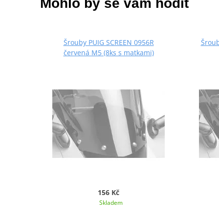
Mohlo by se vám hodit
Šrouby PUIG SCREEN 0956R
Šroub
červená M5 (8ks s matkami)
156 Kč
Skladem