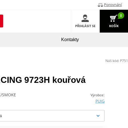
Porovnání
0
PŘIHLÁSIT SE
KOŠÍK
Kontakty
Náš kód:
P751
RACING 9723H kouřová
 C/SMOKE
:
Výrobce
PUIG