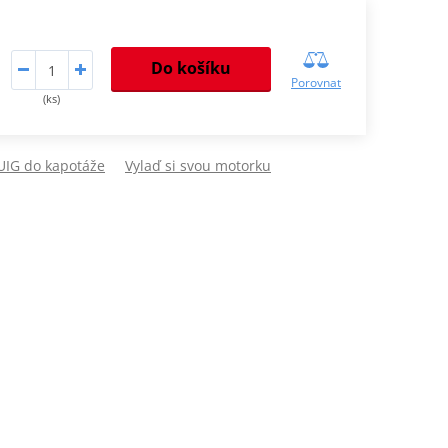
Do košíku
Porovnat
(ks)
PUIG do kapotáže
Vylaď si svou motorku