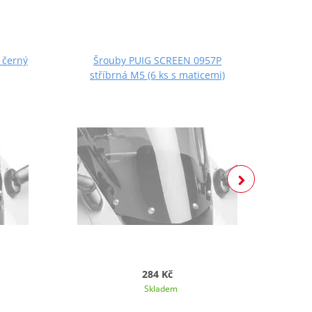
 černý
Šrouby PUIG SCREEN 0957P
Š
stříbrná M5 (6 ks s maticemi)
če
284 Kč
Skladem