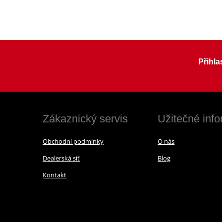
Přihla
Zákaznický servis
Užitečné inf
Obchodní podmínky
O nás
Dealerská síť
Blog
Kontakt