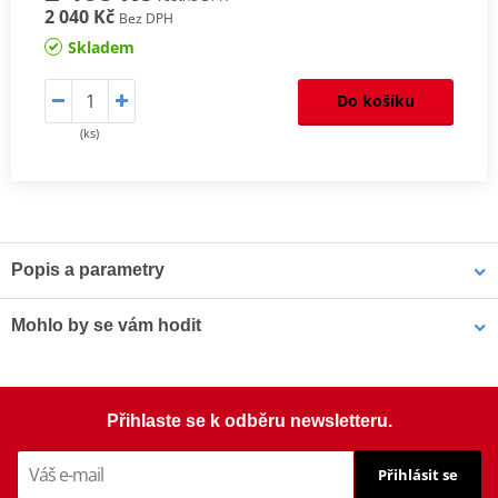
2 040 Kč
Bez DPH
Skladem
Do košíku
(ks)
Popis a parametry
Homologation
PDF
Mohlo by se vám hodit
Šrouby PUIG SCREEN 0956R červená M5 (8ks s matkami)
Přihlaste se k odběru newsletteru.
Přihlásit se