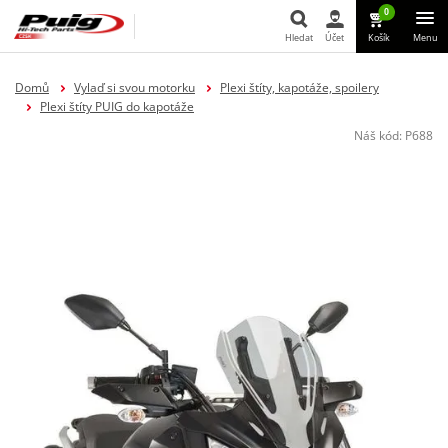
0
Hledat
Účet
Košík
Menu
Hledat
Domů
Vylaď si svou motorku
Plexi štíty, kapotáže, spoilery
Plexi štíty PUIG do kapotáže
Náš kód:
P688