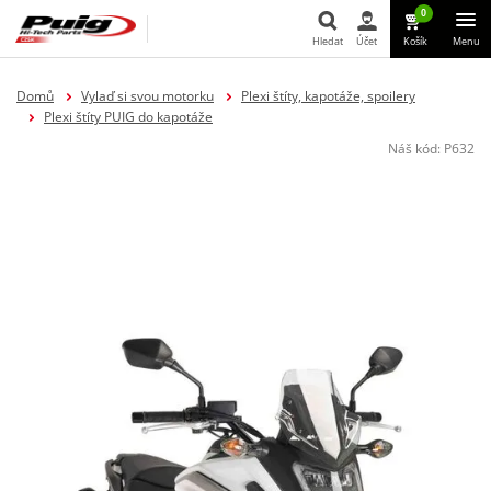
0
Hledat
Účet
Košík
Menu
Hledat
Domů
Vylaď si svou motorku
Plexi štíty, kapotáže, spoilery
Plexi štíty PUIG do kapotáže
Náš kód:
P632