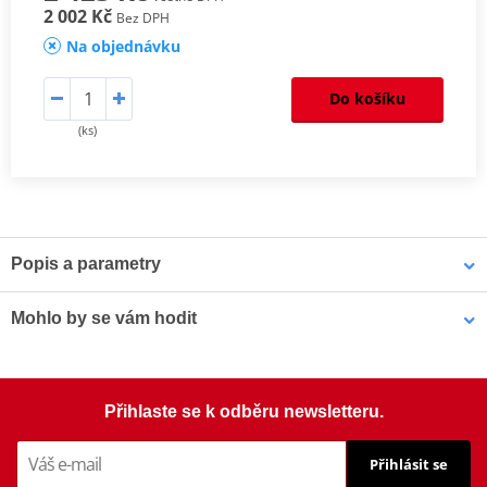
2 002 Kč
Bez DPH
Na objednávku
Do košíku
(ks)
Popis a parametry
Homologation
PDF
Mohlo by se vám hodit
Šrouby PUIG SCREEN 0956R červená M5 (8ks s matkami)
Přihlaste se k odběru newsletteru.
Přihlásit se