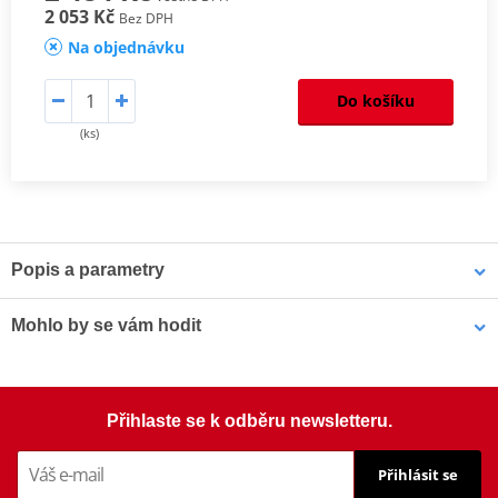
2 053 Kč
Bez DPH
Na objednávku
Do košíku
(ks)
Popis a parametry
Homologation
PDF
Mohlo by se vám hodit
Šrouby PUIG SCREEN 0956R červená M5 (8ks s matkami)
Přihlaste se k odběru newsletteru.
Přihlásit se