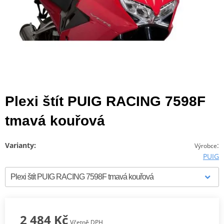
Plexi štít PUIG RACING 7598F
tmavá kouřová
Varianty:
:
Výrobce
PUIG
2 484 Kč
Včetně DPH