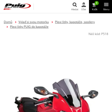
0
Hledat
Účet
Košík
Menu
Hledat
Domů
Vylaď si svou motorku
Plexi štíty, kapotáže, spoilery
Plexi štíty PUIG do kapotáže
Náš kód:
P518