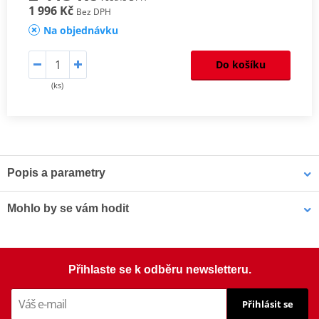
1 996 Kč
Bez DPH
Na objednávku
Do košíku
(ks)
Popis a parametry
Homologation
PDF
Mohlo by se vám hodit
Šrouby PUIG SCREEN 0956R červená M5 (8ks s matkami)
Přihlaste se k odběru newsletteru.
Přihlásit se