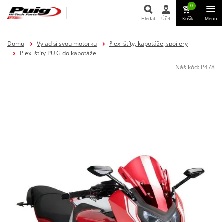
0
Hledat
Účet
Košík
Menu
Hledat
Domů
Vylaď si svou motorku
Plexi štíty, kapotáže, spoilery
Plexi štíty PUIG do kapotáže
Náš kód:
P478