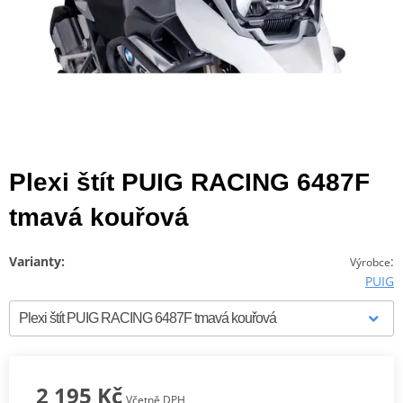
Plexi štít PUIG RACING 6487F
tmavá kouřová
Varianty:
:
Výrobce
PUIG
2 195 Kč
Včetně DPH