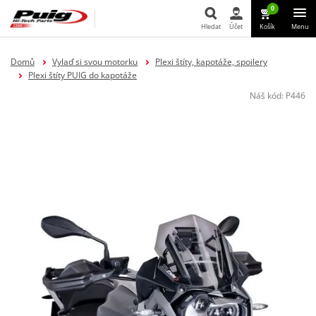
0
Hledat
Účet
Košík
Menu
Hledat
Domů
Vylaď si svou motorku
Plexi štíty, kapotáže, spoilery
Plexi štíty PUIG do kapotáže
Náš kód:
P446