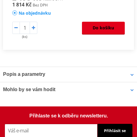
1 814 Kč
Bez DPH
Na objednávku
Do košíku
(ks)
Popis a parametry
Homologation
PDF
Mohlo by se vám hodit
Šrouby PUIG SCREEN 0956R červená M5 (8ks s matkami)
Přihlaste se k odběru newsletteru.
Přihlásit se