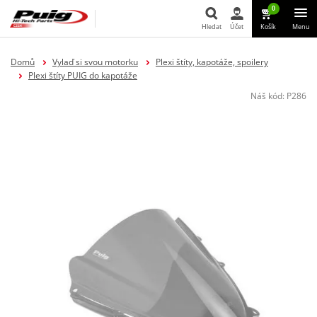
0
Hledat
Účet
Košík
Menu
Hledat
Domů
Vylaď si svou motorku
Plexi štíty, kapotáže, spoilery
Plexi štíty PUIG do kapotáže
Náš kód:
P286