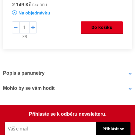
2 149 Kč
Bez DPH
Na objednávku
Do košíku
(ks)
Popis a parametry
Homologation
PDF
Mohlo by se vám hodit
Šrouby PUIG SCREEN 0956R červená M5 (8ks s matkami)
Přihlaste se k odběru newsletteru.
Přihlásit se