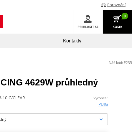
Porovnání
0
PŘIHLÁSIT SE
KOŠÍK
Kontakty
Náš kód:
P235
RACING 4629W průhledný
8-10 C/CLEAR
:
Výrobce
PUIG