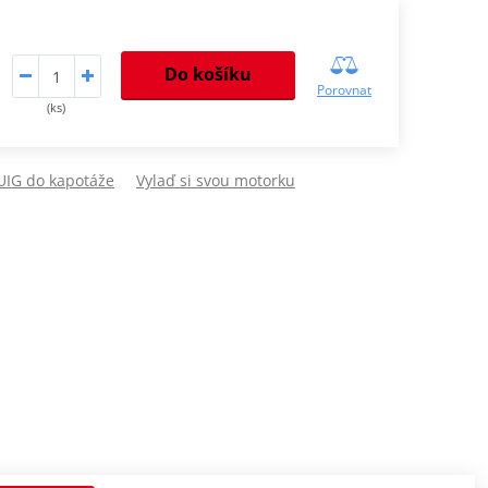
Do košíku
Porovnat
(ks)
PUIG do kapotáže
Vylaď si svou motorku