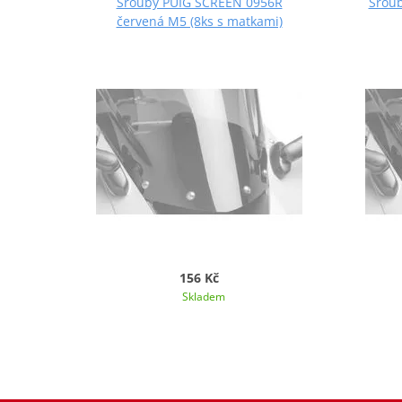
Šrouby PUIG SCREEN 0956R
Šroub
červená M5 (8ks s matkami)
156 Kč
Skladem