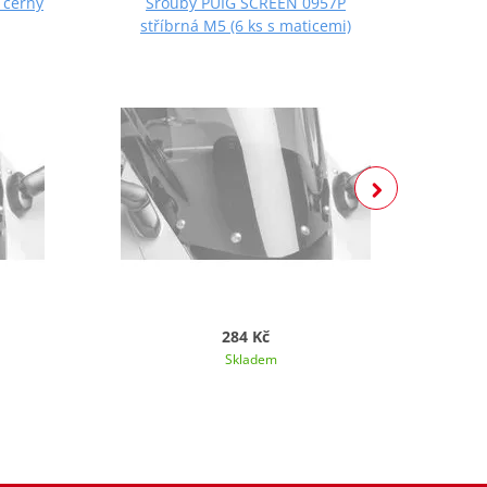
 černý
Šrouby PUIG SCREEN 0957P
Š
stříbrná M5 (6 ks s maticemi)
če
284 Kč
Skladem