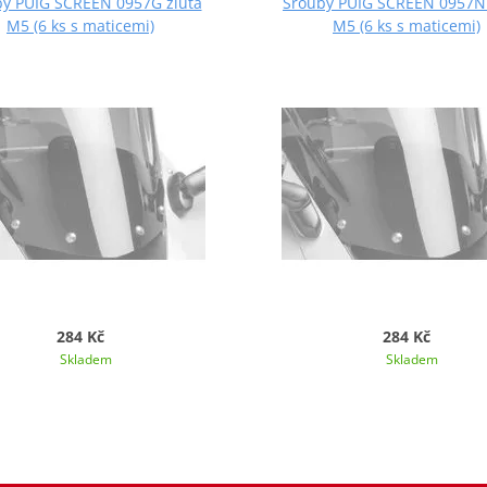
y PUIG SCREEN 0957G žlutá
Šrouby PUIG SCREEN 0957N
M5 (6 ks s maticemi)
M5 (6 ks s maticemi)
284 Kč
284 Kč
Skladem
Skladem