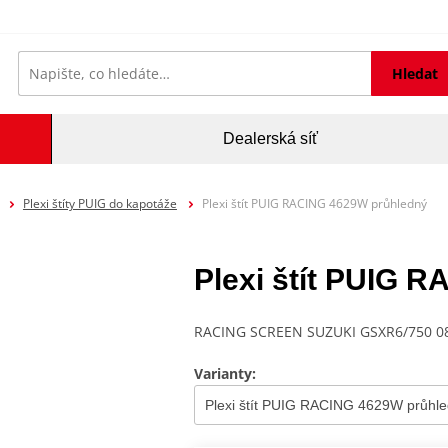
Hledat
Dealerská síť
Plexi štíty PUIG do kapotáže
Plexi štít PUIG RACING 4629W průhledný
Plexi štít PUIG 
RACING SCREEN SUZUKI GSXR6/750 0
Varianty: