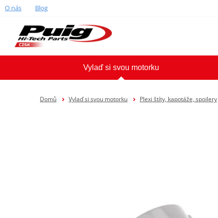
O nás
Blog
Vylaď si svou motorku
Domů
Vylaď si svou motorku
Plexi štíty, kapotáže, spoilery