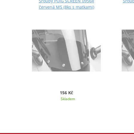
Šrouby PUIG SCREEN 0956R
Šroub
červená M5 (8ks s matkami)
156 Kč
Skladem