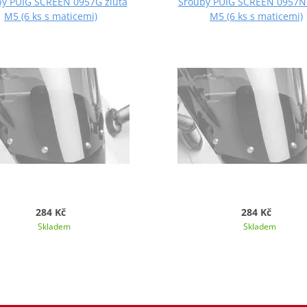
y PUIG SCREEN 0957G žlutá
Šrouby PUIG SCREEN 0957N
M5 (6 ks s maticemi)
M5 (6 ks s maticemi)
284 Kč
284 Kč
Skladem
Skladem