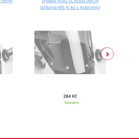
 černý
Šrouby PUIG SCREEN 0957P
Š
stříbrná M5 (6 ks s maticemi)
če
284 Kč
Skladem