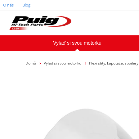
O nás
Blog
Vylaď si svou motorku
Domů
Vylaď si svou motorku
Plexi štíty, kapotáže, spoilery