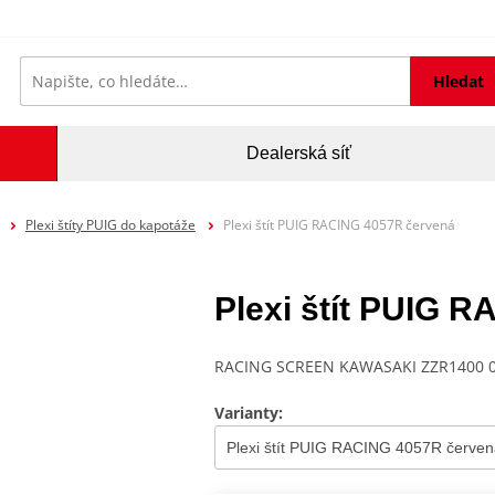
Hledat
Dealerská síť
Plexi štíty PUIG do kapotáže
Plexi štít PUIG RACING 4057R červená
Plexi štít PUIG 
RACING SCREEN KAWASAKI ZZR1400 0
Varianty: