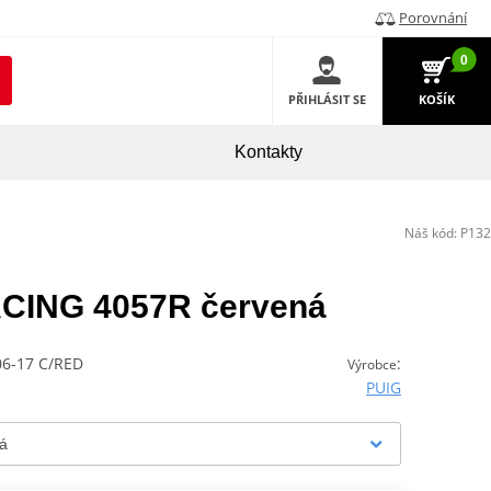
Porovnání
0
PŘIHLÁSIT SE
KOŠÍK
Kontakty
Náš kód:
P132
RACING 4057R červená
6-17 C/RED
:
Výrobce
PUIG