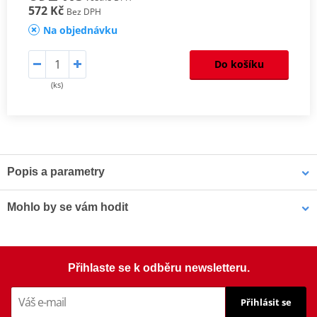
572 Kč
Bez DPH
Na objednávku
Do košíku
(ks)
Popis a parametry
Homologation
PDF
Mohlo by se vám hodit
Šrouby PUIG SCREEN 0956R červená M5 (8ks s matkami)
Přihlaste se k odběru newsletteru.
Přihlásit se