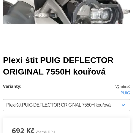
Plexi štít PUIG DEFLECTOR
ORIGINAL 7550H kouřová
Varianty:
:
Výrobce
PUIG
692 Kč
Včetně DPH