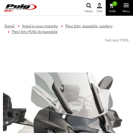
0
Hledat
Účet
Košík
Menu
Hledat
Domů
Vylaď si svou motorku
Plexi štíty, kapotáže, spoilery
Plexi štíty PUIG do kapotáže
Náš kód:
P506