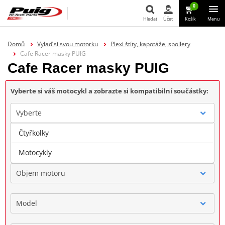
0
Hledat
Účet
Košík
Menu
Hledat
Domů
Vylaď si svou motorku
Plexi štíty, kapotáže, spoilery
Cafe Racer masky PUIG
Cafe Racer masky PUIG
Vyberte si váš motocykl a zobrazte si kompatibilní součástky:
Vyberte
Čtyřkolky
Značka
Motocykly
Objem motoru
Model