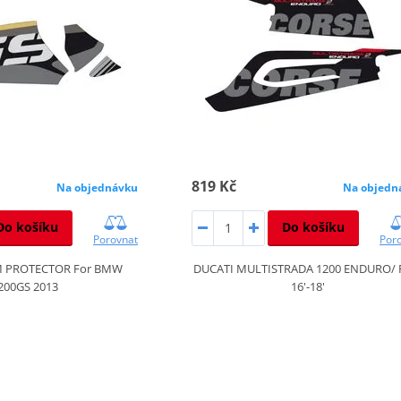
819 Kč
Na objednávku
Na objedn
Do košíku
Do košíku
Porovnat
Por
M PROTECTOR For BMW
DUCATI MULTISTRADA 1200 ENDURO/
200GS 2013
16'-18'