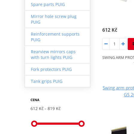
Spare parts PUIG
Mirror hole screw plug
PUIG
612 Kč
Reinforcement supports
PUIG
Rearview mirrors caps
with turn lights PUIG
SWING ARM PROT
Fork protectors PUIG
Tank grips PUIG
Swing arm prote
GS 2
CENA
612 Kč
819 Kč