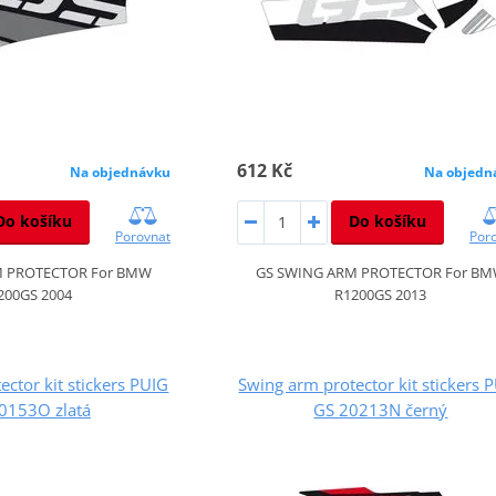
612 Kč
Na objednávku
Na objedn
Do košíku
Do košíku
Porovnat
Por
M PROTECTOR For BMW
GS SWING ARM PROTECTOR For B
200GS 2004
R1200GS 2013
ctor kit stickers PUIG
Swing arm protector kit stickers 
0153O zlatá
GS 20213N černý