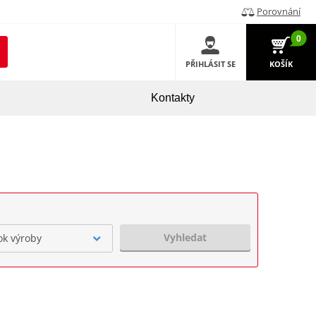
Porovnání
0
PŘIHLÁSIT SE
KOŠÍK
Kontakty
Vyhledat
ok výroby