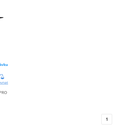
ávku
ovnat
 PRO
1