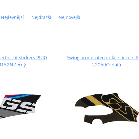
Nejlevnější
Nejdražší
Nejnovější
ctor kit stickers PUIG
Swing arm protector kit stickers 
0152N černý
22050O zlatá