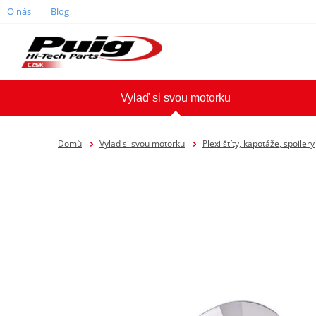
O nás
Blog
Vylaď si svou motorku
Domů
Vylaď si svou motorku
Plexi štíty, kapotáže, spoilery