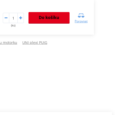
Do košíku
Porovnat
(ks)
ou motorku
UNI plexi PUIG