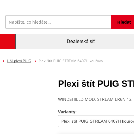
Hledat
Dealerská síť
UNI plexi PUIG
Plexi štít PUIG STREAM 6407H kouřová
Plexi štít PUIG 
WINDSHIELD MOD. STREAM ER6N 12'
Varianty: