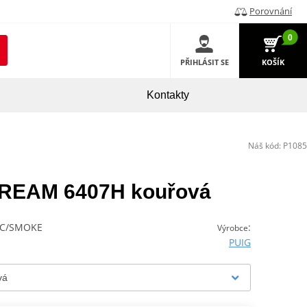
Porovnání
0
PŘIHLÁSIT SE
KOŠÍK
Kontakty
Náš kód:
P1085
STREAM 6407H kouřová
 C/SMOKE
:
Výrobce
PUIG