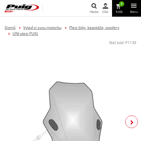
0
Hledat
Účet
Košík
Menu
Hledat
Domů
Vylaď si svou motorku
Plexi štíty, kapotáže, spoilery
UNI plexi PUIG
Náš kód:
P1139