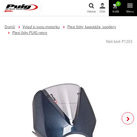
0
Hledat
Účet
Košík
Menu
Hledat
Domů
Vylaď si svou motorku
Plexi štíty, kapotáže, spoilery
Plexi štíty PUIG retro
Náš kód:
P1203