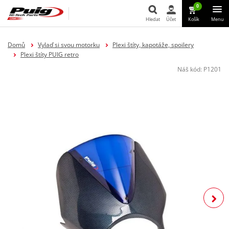
0
Hledat
Účet
Košík
Menu
Hledat
Domů
Vylaď si svou motorku
Plexi štíty, kapotáže, spoilery
Plexi štíty PUIG retro
Náš kód:
P1201