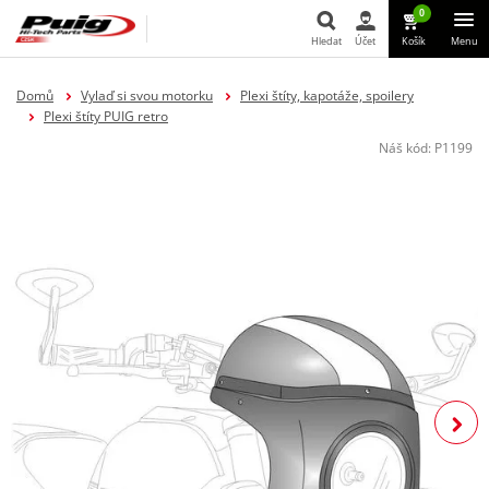
0
Hledat
Účet
Košík
Menu
Hledat
Domů
Vylaď si svou motorku
Plexi štíty, kapotáže, spoilery
Plexi štíty PUIG retro
Náš kód:
P1199