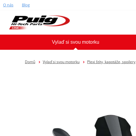
O nás
Blog
Vylaď si svou motorku
Domů
Vylaď si svou motorku
Plexi štíty, kapotáže, spoilery