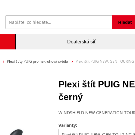
Hledat
Dealerská síť
Plexi štíty PUIG pro nekruhová světla
Plexi štít PUIG NEW. GEN TOURING
Plexi štít PUIG
černý
WINDSHIELD NEW GENERATION TOUR
Varianty: