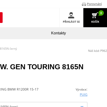
Porovnání
0
PŘIHLÁSIT SE
KOŠÍK
Kontakty
 8165N černý
Náš kód:
P962
 NEW. GEN TOURING 8165N
ING BMW R1200R 15-17
:
Výrobce
PUIG