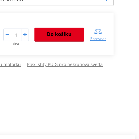
Do košíku
Porovnat
(ks)
ou motorku
Plexi štíty PUIG pro nekruhová světla