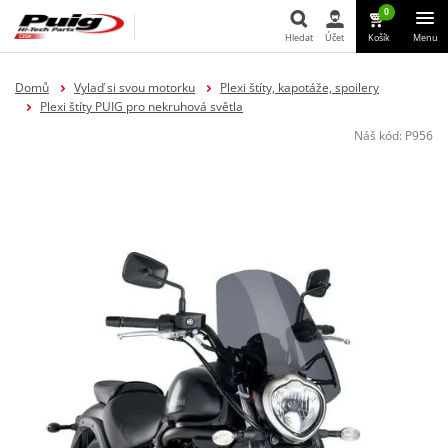
0
Hledat
Účet
Košík
Menu
Hledat
Domů
Vylaď si svou motorku
Plexi štíty, kapotáže, spoilery
Plexi štíty PUIG pro nekruhová světla
Náš kód:
P956