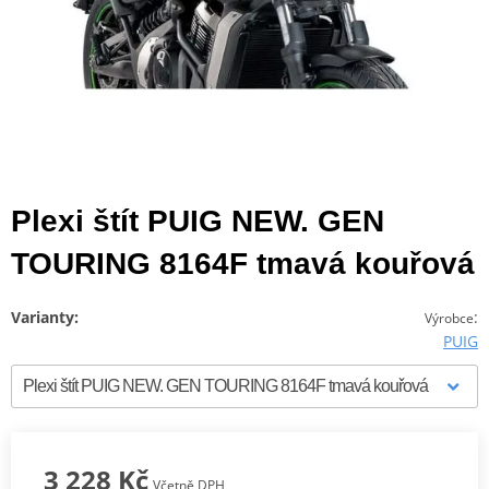
Plexi štít PUIG NEW. GEN
TOURING 8164F tmavá kouřová
Varianty:
:
Výrobce
PUIG
3 228 Kč
Včetně DPH