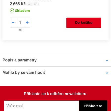
2 668 Kč
Bez DPH
Skladem
Do košíku
(ks)
Popis a parametry
Homologation
PDF
Mohlo by se vám hodit
Aerodynamic test
PDF
Comparative test
PDF
Mounting instruction
PDF
Přídavné plexi nastavitelné PUIG 6320F Clip-on tmavá kouřová
Přihlaste se k odběru newsletteru.
Přihlásit se