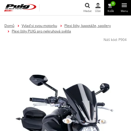
0
Hledat
Účet
Košík
Menu
Hledat
Domů
Vylaď si svou motorku
Plexi štíty, kapotáže, spoilery
Plexi štíty PUIG pro nekruhová světla
Náš kód:
P904