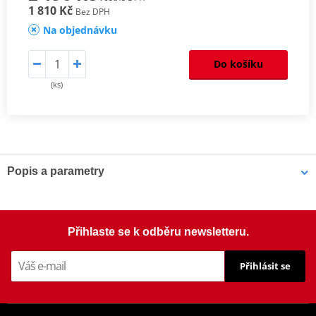
1 810 Kč
Bez DPH
Na objednávku
Do košíku
(ks)
Popis a parametry
Homologation
PDF
Mounting tips
PDF
Aerodynamic test
PDF
Přihlaste se k odběru newsletteru.
Přihlásit se