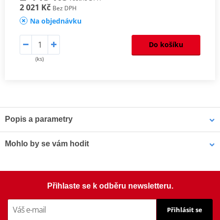
2 021 Kč
Bez DPH
Na objednávku
Do košíku
(ks)
Popis a parametry
Homologation
PDF
Mohlo by se vám hodit
Mounting tips
PDF
Aerodynamic test
PDF
Přídavné plexi nastavitelné PUIG 6320F Clip-on tmavá kouřová
Přihlaste se k odběru newsletteru.
Přihlásit se