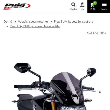
0
Hledat
Účet
Košík
Menu
Hledat
Domů
Vylaď si svou motorku
Plexi štíty, kapotáže, spoilery
Plexi štíty PUIG pro nekruhová světla
Náš kód:
P869