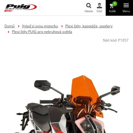
0
Hledat
Účet
Košík
Menu
Hledat
Domů
Vylaď si svou motorku
Plexi štíty, kapotáže, spoilery
Plexi štíty PUIG pro nekruhová světla
Náš kód:
P1057