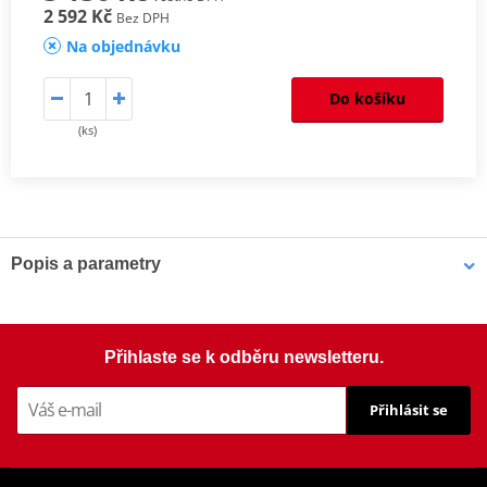
2 592 Kč
Bez DPH
Na objednávku
Do košíku
(ks)
Popis a parametry
Homologation
PDF
Aerodynamic
PDF
Comparative test
PDF
Přihlaste se k odběru newsletteru.
Mounting instruction
PDF
Přihlásit se