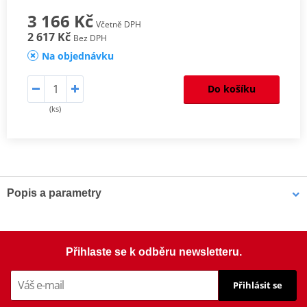
3 166 Kč
Včetně DPH
2 617 Kč
Bez DPH
Na objednávku
Do košíku
(ks)
Popis a parametry
Homologation
PDF
Aerodynamic
PDF
Comparative test
PDF
Přihlaste se k odběru newsletteru.
Mounting instruction
PDF
Přihlásit se