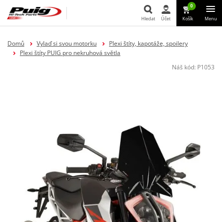
0
Hledat
Účet
Košík
Menu
Hledat
Domů
Vylaď si svou motorku
Plexi štíty, kapotáže, spoilery
Plexi štíty PUIG pro nekruhová světla
Náš kód:
P1053