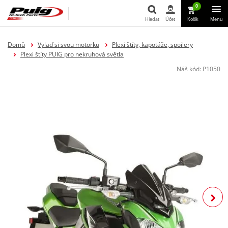
0
Hledat
Účet
Košík
Menu
Hledat
Domů
Vylaď si svou motorku
Plexi štíty, kapotáže, spoilery
Plexi štíty PUIG pro nekruhová světla
Náš kód:
P1050