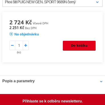
2 724 Kč
Včetně DPH
2 251 Kč
Bez DPH
Na objednávku
Do košíku
(ks)
Popis a parametry
Homologation
PDF
Aerodynamic test
PDF
Mounting instruction
PDF
Přihlaste se k odběru newsletteru.
Comparative test