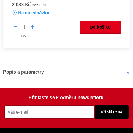
2 033 Kč
Bez DPH
Na objednávku
Do košíku
(ks)
Popis a parametry
Homologation
PDF
Aerodynamic test
PDF
Mounting tips
PDF
Přihlaste se k odběru newsletteru.
Přihlásit se