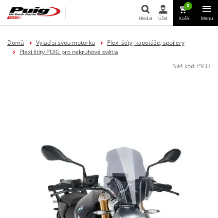
0
Hledat
Účet
Košík
Menu
Hledat
Domů
Vylaď si svou motorku
Plexi štíty, kapotáže, spoilery
Plexi štíty PUIG pro nekruhová světla
Náš kód:
P933