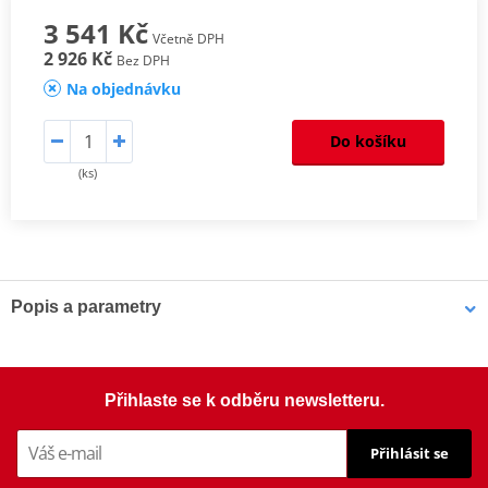
3 541 Kč
Včetně DPH
2 926 Kč
Bez DPH
Na objednávku
Do košíku
(ks)
Popis a parametry
Homologation
PDF
Aerodynamic test
PDF
Mounting tips
PDF
Přihlaste se k odběru newsletteru.
Přihlásit se