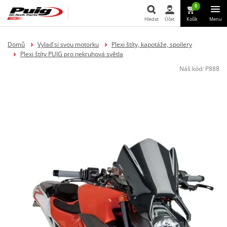
0
Hledat
Účet
Košík
Menu
Hledat
Domů
Vylaď si svou motorku
Plexi štíty, kapotáže, spoilery
Plexi štíty PUIG pro nekruhová světla
Náš kód:
P888